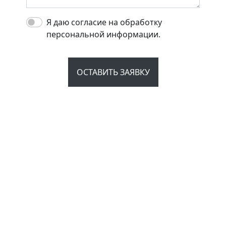
Я даю согласие на обработку
персональной информации.
ОСТАВИТЬ ЗАЯВКУ
Связаться с нами
Заказать корпоративную игру:
E-mail: corp@lyutyyquiz.ru
Telegram:
+7 (967) 198-87-40